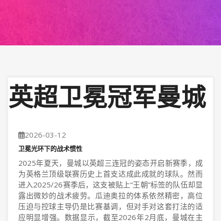
英超卫冕冠军曼城
2026-03-12
卫冕光环下的战术惯性
2025年夏天，曼城以英超三连冠的姿态开启新赛季，成
为英格兰顶级联赛历史上首支达成此成就的球队。然而
进入2025/26赛季后，这支被贴上“王朝”标签的队伍却显
露出微妙的战术疲劳。瓜迪奥拉的体系依然精密，高位
压迫与控球主导仍是比赛基调，但对手对这套打法的适
应明显增强。数据显示，截至2026年2月底，曼城在主