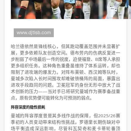
哈兰德依然是锋线核心，但其跑动覆盖范围并未显著扩
展，更多依赖队友创造空间。德布劳内的伤病反复进一
步削弱了中场最后一传的锐度，迫使福登、B席等人承担
更多组织任务。这种角色重叠虽维持了体系运转，却也
限制了进攻端的爆发力。对阵布莱顿、西汉姆等队时，
曼城多次陷入长时间围攻却难破铁桶阵的局面，暴露出
进攻手段趋同的问题。卫冕冠军的身份无形中放大了战
术创新的压力——当对手已将研究曼城作为赛季备战重
点，原有优势便可能转化为可预测的弱点。
阵容深度的隐性损耗
曼城的阵容厚度曾是其多线作战的保障，但2025/26赛
季初的人员变动带来结构性挑战。罗德里长期伤缺对中
场平衡造成深远影响，尽管科瓦契奇和麦卡蒂轮番顶