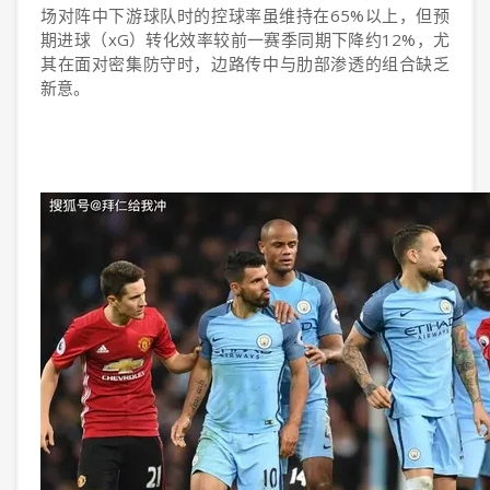
场对阵中下游球队时的控球率虽维持在65%以上，但预
期进球（xG）转化效率较前一赛季同期下降约12%，尤
其在面对密集防守时，边路传中与肋部渗透的组合缺乏
新意。