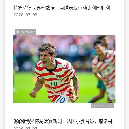
特罗萨德世界杯数据：两球表现带动比利时胜利
2026-07-08
2026世界杯淘汰赛新闻：法国小胜晋级，摩洛哥大胜过关
2026-07-07