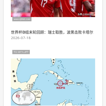
世界杯B组末轮回顾：瑞士取胜，波黑击败卡塔尔
2026-07-18